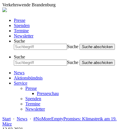
Verkehrswende Brandenburg
Presse
Spenden
Termine
Newsletter
Suche
Suche
Suche abschicken
Suche
Suche
Suche abschicken
News
Aktionsbündnis
Service
Presse
Presseschau
Spenden
Termine
Newsletter
Start
·
News
·
#NoMoreEmptyPromises: Klimastreik am 19.
März