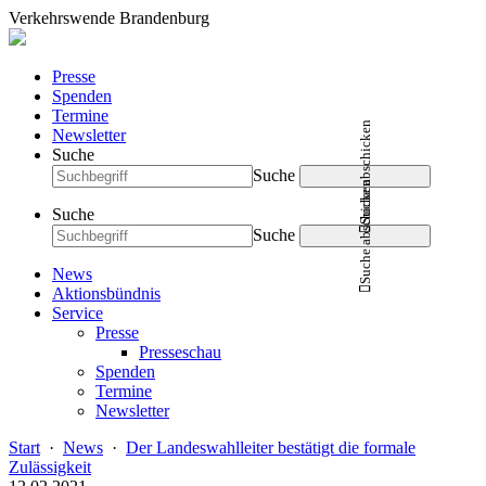
Verkehrswende Brandenburg
Presse
Spenden
Termine
Suche abschicken
Newsletter
Suche
Suche
Suche abschicken
Suche
Suche
News
Aktionsbündnis
Service
Presse
Presseschau
Spenden
Termine
Newsletter
Start
·
News
·
Der Landeswahlleiter bestätigt die formale
Zulässigkeit